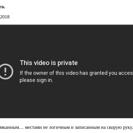
го.
 2018
омканным… местами не логичным и записанным на скорую руку.