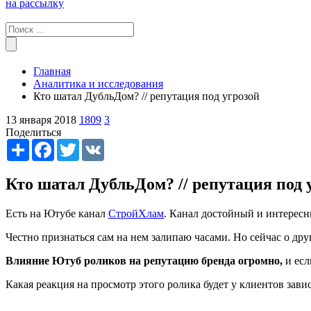
на рассылку
Главная
Аналитика и исследования
Кто шатал ДубльДом? // репутация под угрозой
13 января 2018
1809
3
Поделиться
Share
Facebook
Twitter
VK
Кто шатал ДубльДом? // репутация под 
Есть на Ютубе канал
СтройХлам
. Канал достойный и интересн
Честно признаться сам на нем залипаю часами. Но сейчас о дру
Влияние Ютуб роликов на репутацию бренда огромно,
и есл
Какая реакция на просмотр этого ролика будет у клиентов зав