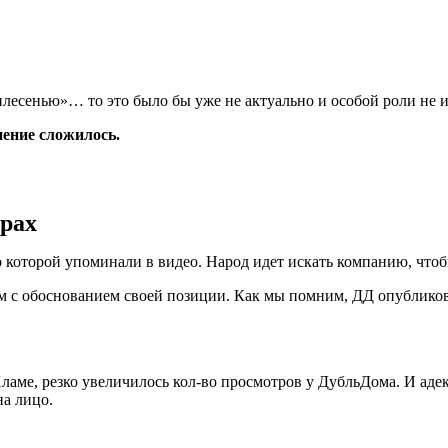
лесенью»… то это было бы уже не актуально и особой роли не и
нение сложилось.
фрах
которой упоминали в видео. Народ идет искать компанию, чтобы
ком с обоснованием своей позиции. Как мы помним, ДД опублик
аме, резко увеличилось кол-во просмотров у ДубльДома. И аде
на лицо.