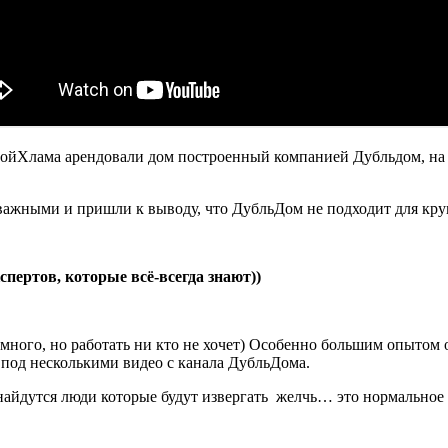
ройХлама арендовали дом построенный компанией Дубльдом, на
ь важными и пришли к выводу, что ДубльДом не подходит для кр
пертов, которые всё-всегда знают))
много, но работать ни кто не хочет) Особенно большим опытом
под несколькими видео с канала ДубльДома.
найдутся люди которые будут извергать желчь… это нормальное 