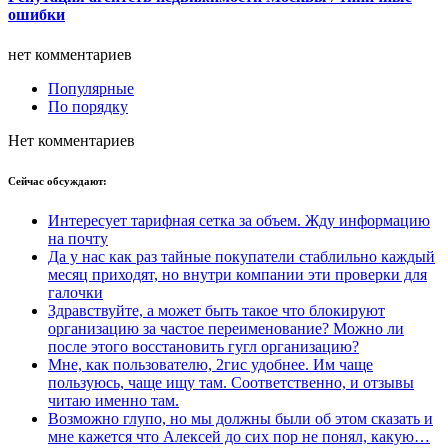
ошибки
нет комментариев
Популярные
По порядку
Нет комментариев
Сейчас
обсуждают:
Интересует тарифная сетка за объем. Жду информацию
на почту
Да у нас как раз тайные покупатели стаблильно каждый
месяц приходят, но внутри компании эти проверки для
галочки
Здравствуйте, а может быть такое что блокируют
организацию за частое переименование? Можно ли
после этого восстановить гугл организацию?
Мне, как пользователю, 2гис удобнее. Им чаще
пользуюсь, чаще ищу там. Соответственно, и отзывы
читаю именно там.
Возможно глупо, но мы должны были об этом сказать и
мне кажется что Алексей до сих пор не понял, какую…