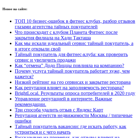
Новое на сайте:
ТОП 10 бизнес-ошибок в фитнес клубах, разбор отзывов
глазами агентства тайных покупателей
Что происходит с клубом Планета Фитнес после
закрытия филиала на Хади Такташа
Как мы искали идеальный сервис тайный покупатель, а
в итоге открыли свой
Тайный покупатель для фитнес-клуба: как проверить
сервис и увеличить продажи
Как “отмена” Додо Пиццы повлияла на компанию?
Почему услуга тайный покупатель работает хуже, чем
кажется?
Низкий рейтинг на гео сервисах и закрытие ресторана
Как репутация влияет на заполняемость ресторана?
BrightLocal. Результаты опроса потребителей в 2020 году
Управление репутацией в интернете. Важные
рекомендации.
Три способа удалить отзыв с Яндекс Карт
Репутация агентств недвижимости Москвы / типичные
ошибки
Тайный покупатель вакансии: где искать работу, как
устроиться и с чего начать
Рассказываю на примерах, как отзывы влияют на