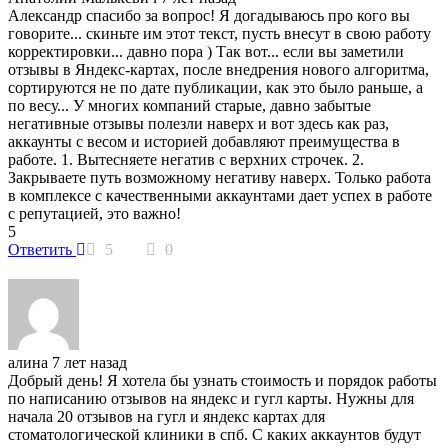
Александр спасибо за вопрос! Я догадываюсь про кого вы
говорите... скиньте им этот текст, пусть внесут в свою работу
корректировки... давно пора ) Так вот... если вы заметили
отзывы в Яндекс-картах, после внедрения нового алгоритма,
сортируются не по дате публикации, как это было раньше, а
по весу... У многих компаний старые, давно забытые
негативные отзывы полезли наверх и вот здесь как раз,
аккаунты с весом и историей добавляют преимущества в
работе. 1. Вытесняете негатив с верхних строчек. 2.
Закрываете путь возможному негативу наверх. Только работа
в комплексе с качественными аккаунтами дает успех в работе
с репутацией, это важно!
5
Ответить
5
0
алина
7 лет назад
Добрый день! Я хотела бы узнать стоимость и порядок работы
по написанию отзывов на яндекс и гугл карты. Нужны для
начала 20 отзывов на гугл и яндекс картах для
стоматологической клиники в спб. С каких аккаунтов будут