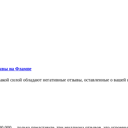
тзывы на Флампе
кой силой обладают негативные отзывы, оставленные о вашей к
00 000… только представьте, три миллиона отзывов, это огромны