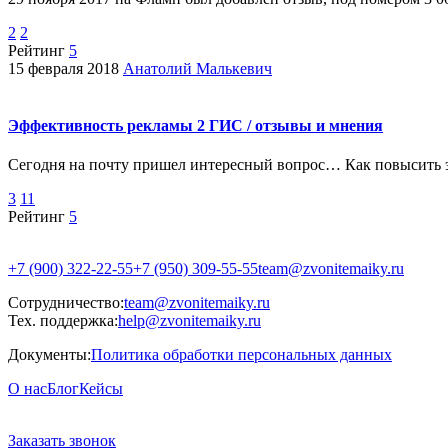
2
2
Рейтинг
5
15 февраля 2018
Анатолий Малькевич
Эффективность рекламы 2 ГИС / отзывы и мнения
Сегодня на почту пришел интересный вопрос… Как повысить 
3
11
Рейтинг
5
+7 (900) 322-22-55
+7 (950) 309-55-55
team@zvonitemaiky.ru
Сотрудничество:
team@zvonitemaiky.ru
Тех. поддержка:
help@zvonitemaiky.ru
Документы:
Политика обработки персональных данных
О нас
Блог
Кейсы
Заказать звонок