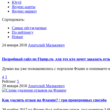
Ютуб
Яндекс-карты
Яндекс-маркет
Сортировать:
Самые обсуждаемые
По рейтингу
Новые
24 января 2018
Анатолий Малькевич
Подробный гайд по Flamp.ru, для тех кто хочет заказать о
Думаю вы уже познакомились с порталом Фламп и понимаете ка
4
3
Рейтинг
5
29 января 2018
Анатолий Малькевич
Как удалить отзыв на Флампе? / три проверенных способа
29 ноября 2017 на Фламп был добавлен отзыв, под номером 3 0