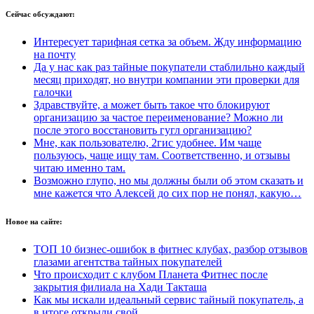
Сейчас
обсуждают:
Интересует тарифная сетка за объем. Жду информацию
на почту
Да у нас как раз тайные покупатели стаблильно каждый
месяц приходят, но внутри компании эти проверки для
галочки
Здравствуйте, а может быть такое что блокируют
организацию за частое переименование? Можно ли
после этого восстановить гугл организацию?
Мне, как пользователю, 2гис удобнее. Им чаще
пользуюсь, чаще ищу там. Соответственно, и отзывы
читаю именно там.
Возможно глупо, но мы должны были об этом сказать и
мне кажется что Алексей до сих пор не понял, какую…
Новое на сайте:
ТОП 10 бизнес-ошибок в фитнес клубах, разбор отзывов
глазами агентства тайных покупателей
Что происходит с клубом Планета Фитнес после
закрытия филиала на Хади Такташа
Как мы искали идеальный сервис тайный покупатель, а
в итоге открыли свой