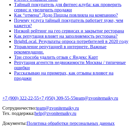
Тайный покупатель для фитнес-клуба: как проверить
сервис и увеличить продажи
Как “отмена” Додо Пиццы повлияла на компанию?
Почему услуга тайный покупатель работает хуже, чем
кажется?
Низкий рейтинг на гео сервисах и закрытие ресторана
Как репутация влияет на заполняемость ресторана?
BrightLocal. Результаты опроса потребителей в 2020 году
Управление репутацией в интернете. Важные
рекомендации.
Три способа удалить отзыв с Яндекс Карт
Репутация агентств недвижимости Москвы / типичные
ошибки
Рассказываю на примерах, как отзывы влияют на
продажи
+7 (900) 322-22-55
+7 (950) 309-55-55
team@zvonitemaiky.ru
Сотрудничество:
team@zvonitemaiky.ru
Тех. поддержка:
help@zvonitemaiky.ru
Документы:
Политика обработки персональных данных