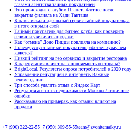
глазами агентства тайных покупателей
Что происходит с клубом Планета Фитнес после
закрытия филиала на Хади Такташа
Как мы искали идеальный сервис тайный покупатель, а
в итоге открыли свой
Тайный покупатель для фитнес-клуба: как проверить
сервис и увеличить продажи
Как “отмена” Додо Пиццы повлияла на компанию?
Почему услуга тайный покупатель работает хуже, чем
кажется?
Низкий рейтинг на гео сервисах и закрытие ресторана
Как репутация влияет на заполняемость ресторана?
BrightLocal. Результаты опроса потребителей в 2020 году
Управление репутацией в интернете. Важные
рекомендации.
Три способа удалить отзыв с Яндекс Карт
Репутация агентств недвижимости Москвы / типичные
ошибки
Рассказываю на примерах, как отзывы влияют на
продажи
+7 (900) 322-22-55
+7 (950) 309-55-55
team@zvonitemaiky.ru