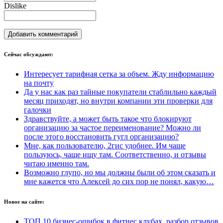
Dislike
Сейчас
обсуждают:
Интересует тарифная сетка за объем. Жду информацию
на почту
Да у нас как раз тайные покупатели стаблильно каждый
месяц приходят, но внутри компании эти проверки для
галочки
Здравствуйте, а может быть такое что блокируют
организацию за частое переименование? Можно ли
после этого восстановить гугл организацию?
Мне, как пользователю, 2гис удобнее. Им чаще
пользуюсь, чаще ищу там. Соответственно, и отзывы
читаю именно там.
Возможно глупо, но мы должны были об этом сказать и
мне кажется что Алексей до сих пор не понял, какую…
Новое на сайте:
ТОП 10 бизнес-ошибок в фитнес клубах, разбор отзывов